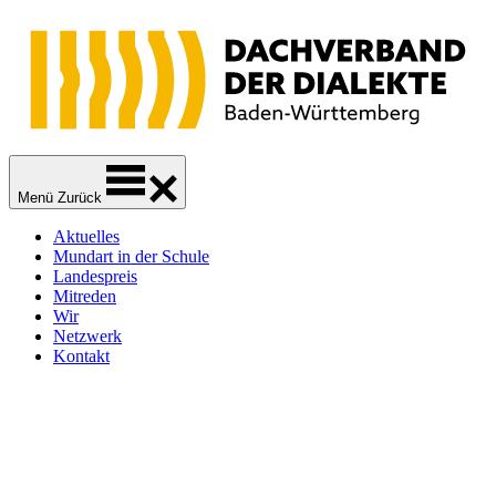
Zur
Zum
Zum
Navigation
Inhalt
Footer
springen
springen
springen
Dachverband der Dialekte Baden-Württemberg
Sprachliche Vielfalt
Menü
Zurück
Aktuelles
Mundart in der Schule
Landespreis
Mitreden
Wir
Netzwerk
Kontakt