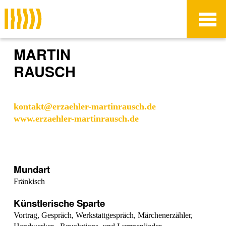
Zur
Zum
Zum
Navigation
Inhalt
Footer
springen
springen
springen
Dachverband der
Sprachliche Vielfalt
MARTIN
Dialekte Baden-
RAUSCH
Württemberg
Flehingen
kontakt@erzaehler-martinrausch.de
www.erzaehler-martinrausch.de
Mundart
Fränkisch
Künstlerische Sparte
Vortrag, Gespräch, Werkstattgespräch, Märchenerzähler,