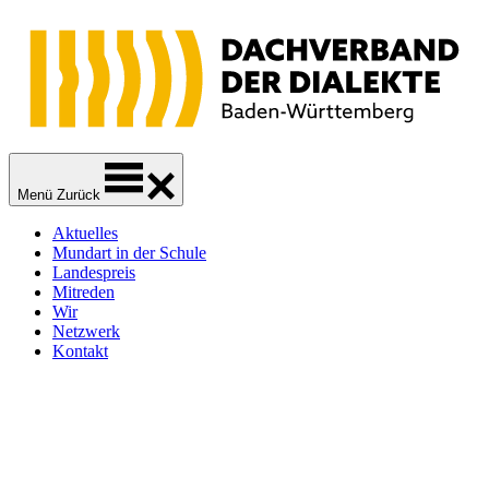
Zur
Zum
Zum
Navigation
Inhalt
Footer
springen
springen
springen
Dachverband der Dialekte Baden-Württemberg
Sprachliche Vielfalt
Menü
Zurück
Aktuelles
Mundart in der Schule
Landespreis
Mitreden
Wir
Netzwerk
Kontakt