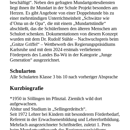
beschäftigt“. Neben den gefragten Mundartgottesdiensten
liegt ihnen ihr Mundart in der Schule Projekt besonders am
Herzen. Es gibt Angebote von einer Doppelstunde bis zu
einer mehrstündigen Unterrichtseinheit „Schwätze wie
d’Oma un de Opa“, die mit einem „Mundartstündle“
abschließt, das die SchülerInnen den älteren Menschen am
Schulort schenken. Dokumentationen von diesem Konzept
wurden mit dem Dr. Rudolf Stähle – Nachwuchspreis beim
„Gnitze Griffel“ – Wettbewerb des Regierungspräsidiums
Karlsruhe und mit dem 2024 erstmals verliehenen
Förderpreis des Landes Ba-Wü in der Kategorie „Junge
Generation“ ausgezeichnet.
Schularten
Alle Schularten Klasse 3 bis 10 nach vorheriger Absprache
Kurzbiografie
*1950 in Söllingen im Pfinztal. Ziemlich wild dort
aufgewachsen.
Abitur und Studium in „Sellingerdeitsch“.
Seit 1972 Lehrer bei Kindern mit besonderem Förderbedarf,
Referent in der Erwachsenenbildung und Lehrerfortbildung.
Mehrfach ausgezeichneter Schriftsteller, zuletzt 1. Preis
beim Mundartwettbewerb des Regierungspräsidiums