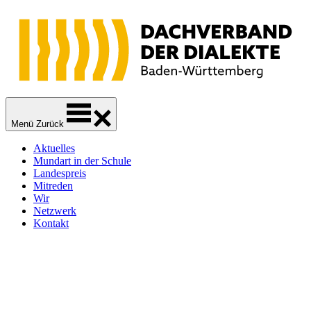
Zur
Zum
Zum
Navigation
Inhalt
Footer
springen
springen
springen
Dachverband der Dialekte Baden-Württemberg
Sprachliche Vielfalt
Menü
Zurück
Aktuelles
Mundart in der Schule
Landespreis
Mitreden
Wir
Netzwerk
Kontakt