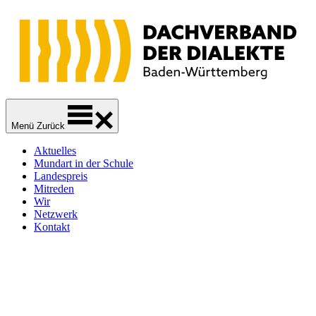
Zur
Zum
Zum
Navigation
Inhalt
Footer
springen
springen
springen
Dachverband der Dialekte Baden-Württemberg
Sprachliche Vielfalt
Menü
Zurück
Aktuelles
Mundart in der Schule
Landespreis
Mitreden
Wir
Netzwerk
Kontakt